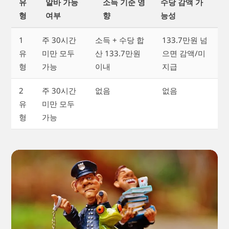
유
알바 가능
소득 기준 영
수당 감액 가
형
여부
향
능성
1
주 30시간
소득 + 수당 합
133.7만원 넘
유
미만 모두
산 133.7만원
으면 감액/미
형
가능
이내
지급
2
주 30시간
없음
없음
유
미만 모두
형
가능