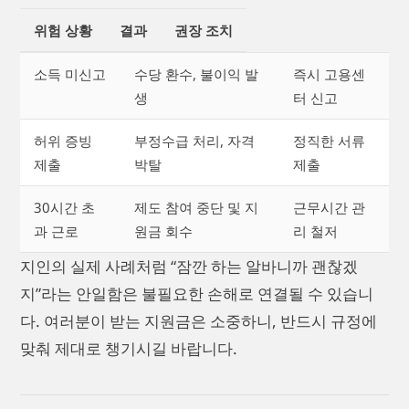
위험 상황
결과
권장 조치
소득 미신고
수당 환수, 불이익 발
즉시 고용센
생
터 신고
허위 증빙
부정수급 처리, 자격
정직한 서류
제출
박탈
제출
30시간 초
제도 참여 중단 및 지
근무시간 관
과 근로
원금 회수
리 철저
지인의 실제 사례처럼 “잠깐 하는 알바니까 괜찮겠
지”라는 안일함은 불필요한 손해로 연결될 수 있습니
다. 여러분이 받는 지원금은 소중하니, 반드시 규정에
맞춰 제대로 챙기시길 바랍니다.