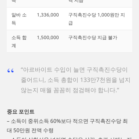
알바 소
1,336,000
구직촉진수당 1,000원만 지
득
급
소득 합
1,500,000
구직촉진수당 지급 불가
계
“아르바이트 수입이 늘면 구직촉진수당이
줄어드니, 소득 총합이 133만7천원을 넘지
않는지 매월 꼼꼼히 점검해야 합니다.”
중요 포인트
– 소득이 중위소득 60%보다 적으면 구직촉진수당 최
대 50만원 전액 수령