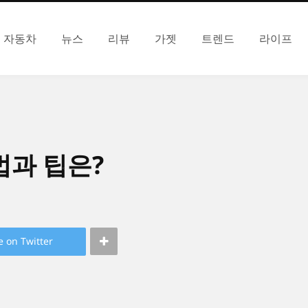
자동차
뉴스
리뷰
가젯
트렌드
라이프
법과 팁은?
e on Twitter