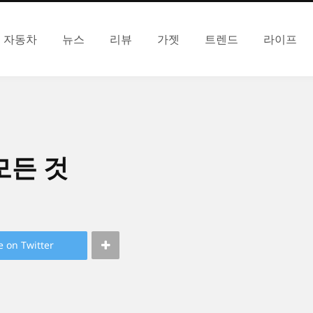
자동차
뉴스
리뷰
가젯
트렌드
라이프
모든 것
e on Twitter