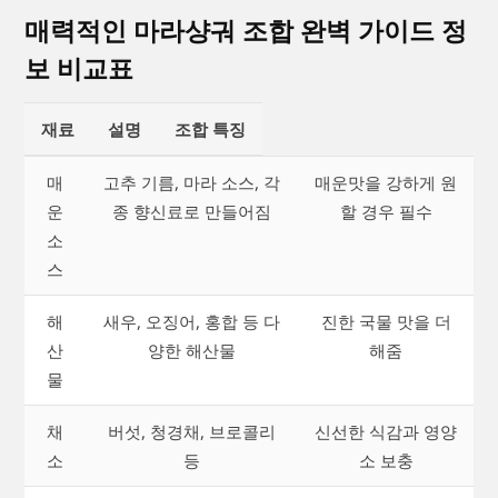
매력적인 마라샹궈 조합 완벽 가이드 정
보 비교표
재료
설명
조합 특징
매
고추 기름, 마라 소스, 각
매운맛을 강하게 원
운
종 향신료로 만들어짐
할 경우 필수
소
스
해
새우, 오징어, 홍합 등 다
진한 국물 맛을 더
산
양한 해산물
해줌
물
채
버섯, 청경채, 브로콜리
신선한 식감과 영양
소
등
소 보충