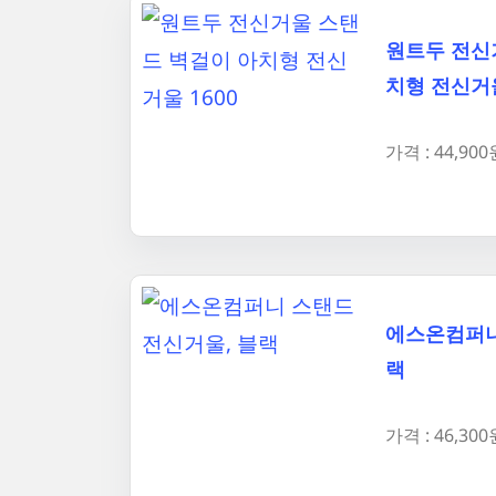
원트두 전신
치형 전신거울
가격 : 44,900
에스온컴퍼니
랙
가격 : 46,300