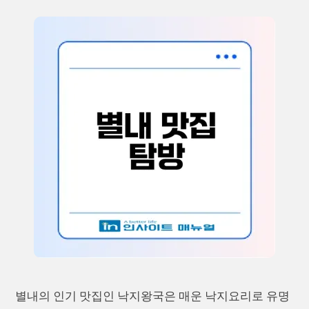
별내의 인기 맛집인 낙지왕국은 매운 낙지요리로 유명