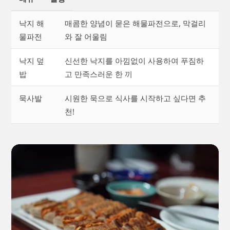
낙지 해
매콤한 양념이 묻은 해물파전으로, 막걸리
물파전
와 잘 어울림
낙지 덮
신선한 낙지를 아낌없이 사용하여 푸짐하
밥
고 만족스러운 한 끼
묵사발
시원한 묵으로 식사를 시작하고 싶다면 추
천!