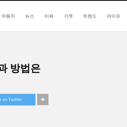
자동차
뉴스
리뷰
가젯
트렌드
라이프
과 방법은
e on Twitter