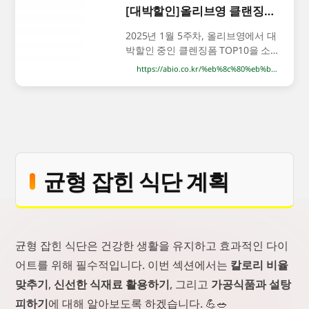
[대박할인]올리브영 클랜징폼 추천 순위 TOP10 구매가이드 2025년 1월 5주차 – 최저가 쇼핑
2025년 1월 5주차, 올리브영에서 대
박할인 중인 클렌징폼 TOP10을 소
개합니다! 피부타입에 맞는 제품을
https://abio.co.kr/%eb%8c%80%eb%b0%95%ed%95%a0%ec%9d%b8%ec%98%ac%eb%a6%ac%eb%b8%8c%ec%98%81-%ed%81%b4%eb%9e%9c%ec%a7%95%ed%8f%bc-%ec%b6%94%ec%b2%9c-%ec%88%9c%ec%9c%84-top10-%ea%b5%ac%eb%a7%a4%ea%b0%80%ec%9d%b4/
골라보세요. [대박할인]올리브영 클
랜징폼 추천 순위 TOP10 구매가이
드 2025년 1월 5주차 비건이펙트 클
린 앤 글로우 청보리 젤 클렌저 가격
: 21,360원 최저가 보기 비플레인 녹
두 약산성 클렌징폼 가격 : 17,200원
최저가 보기 메디필 레드 락토 콜라
균형 잡힌 식단 계획
겐 클리어 폼 클렌저 2.0 가격 :
균형 잡힌 식단은 건강한 생활을 유지하고 효과적인 다이
어트를 위해 필수적입니다. 이번 섹션에서는
칼로리 비율
맞추기
,
신선한 식재료 활용하기
, 그리고
가공식품과 설탕
피하기
에 대해 알아보도록 하겠습니다. 💪🥗