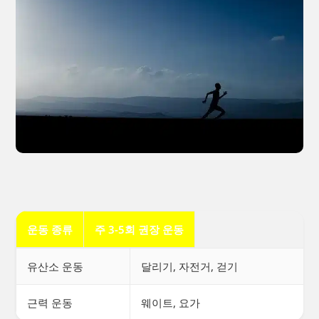
운동 종류
주 3-5회 권장 운동
유산소 운동
달리기, 자전거, 걷기
근력 운동
웨이트, 요가