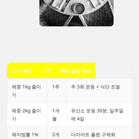
단기 목표
기간
목표 달성 방법
체중 1kg 줄이
1주
주 3회 운동 + 식단 조절
기
체중 2kg 줄이
1개
유산소 운동 30분, 일주일
기
월
에 4일
체지방률 1%
2개
다이어트 플랜 구체화