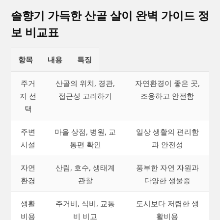
솔향기 가득한 산골 살이 완벽 가이드 정
보 비교표
항목
내용
특징
주거
산골의 위치, 경관,
자연환경이 좋은 곳,
지 선
접근성 고려하기
조용하고 안전함
택
주변
마을 상점, 병원, 교
일상 생활의 편리함
시설
통편 확인
과 안전성
자연
산림, 호수, 생태계
풍부한 자연 자원과
환경
관찰
다양한 생물종
생활
주거비, 식비, 교통
도시보다 저렴한 생
비용
비 비교
활비용