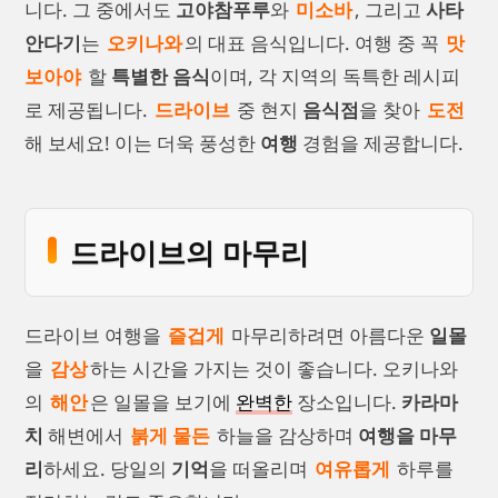
니다. 그 중에서도
고야참푸루
와
미소바
, 그리고
사타
안다기
는
오키나와
의 대표 음식입니다. 여행 중 꼭
맛
보아야
할
특별한 음식
이며, 각 지역의 독특한 레시피
로 제공됩니다.
드라이브
중 현지
음식점
을 찾아
도전
해 보세요! 이는 더욱 풍성한
여행
경험을 제공합니다.
드라이브의 마무리
드라이브 여행을
즐겁게
마무리하려면 아름다운
일몰
을
감상
하는 시간을 가지는 것이 좋습니다. 오키나와
의
해안
은 일몰을 보기에
완벽한
장소입니다.
카라마
치
해변에서
붉게 물든
하늘을 감상하며
여행을 마무
리
하세요. 당일의
기억
을 떠올리며
여유롭게
하루를