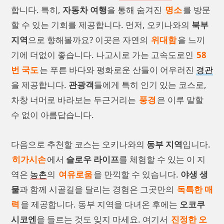
합니다. 특히,
자동차 여행
을 통해 숨겨진
명소
를 방문
할 수 있는 기회를 제공합니다. 먼저, 오키나와의
북부
지역
으로 향해볼까요? 이곳은 자연의
위대함
을 느끼
기에 더없이 좋습니다. 나고시로 가는 고속도로인
58
번 국도
는 푸른 바다와 평화로운 산들이 어우러진
경관
을 제공합니다.
관광객
들에게 특히 인기 있는 코스로,
차창 너머로 바라보는 두근거리는
풍경
은 이루 말할
수 없이 아름답습니다.
다음으로 추천할 코스는 오키나와의
동부 지역
입니다.
히가시손
에서
슬로우 라이프
를 체험할 수 있는 이 지
역은
농촌
의
여유로움
을 만끽할 수 있습니다.
야생 생
물
과 함께 시골길을 달리는 경험은 그곳만의
독특한 매
력
을 제공합니다. 동부 지역을 다녀온 후에는
오코쿠
시코엔
을 들르는 것도 잊지 마세요. 여기서
진정한 오