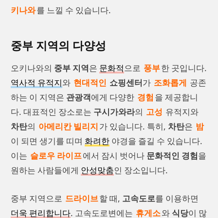
키나와
를 느낄 수 있습니다.
중부 지역의 다양성
오키나와의
중부 지역
은
문화적
으로
풍부
한 곳입니다.
역사적 유적지
와
현대적인
쇼핑센터
가
조화롭게
공존
하는 이 지역은
관광객
에게 다양한
경험
을 제공합니
다. 대표적인 장소로는
구시가와라
의
고성
유적지와
차탄
의
아메리칸 빌리지
가 있습니다. 특히,
차탄
은
밤
이 되면 생기를 띠며
화려한
야경을 즐길 수 있습니다.
이는
슬로우 라이프
에서 잠시 벗어나
문화적인 경험
을
원하는 사람들에게
안성맞춤
인 장소입니다.
중부 지역으로
드라이브
할 때,
고속도로
를 이용하면
더욱 편리합니다
. 고속도로변에는
휴게소
와
식당
이 많