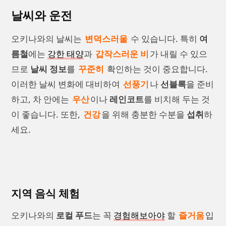
날씨와 운전
오키나와의 날씨는
변덕스러울
수 있습니다. 특히
여
름철
에는
강한 태양
과
갑작스러운 비
가 내릴 수 있으
므로
날씨 정보
를
꾸준히
확인하는 것이 중요합니다.
이러한 날씨 변화에 대비하여
선풍기
나
선블록
을 준비
하고, 차 안에는
우산
이나
레인코트
를 비치해 두는 것
이 좋습니다. 또한,
건강
을 위해 충분한 수분을
섭취
하
세요.
지역 음식 체험
오키나와의
로컬 푸드
는 꼭
경험해보아야
할
즐거움
입