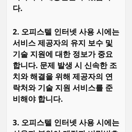
다.
2. 오피스텔 인터넷 사용 시에는
서비스 제공자의 유지 보수 및
기술 지원에 대한 정보가 중요
합니다. 문제 발생 시 신속한 조
치와 해결을 위해 제공자의 연
락처와 기술 지원 서비스를 준
비해야 합니다.
3. 오피스텔 인터넷 사용 시에는