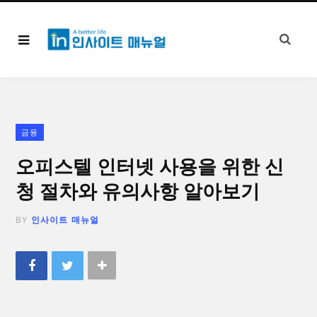
금융
오피스텔 인터넷 사용을 위한 신
청 절차와 유의사항 알아보기
BY
인사이트 매뉴얼