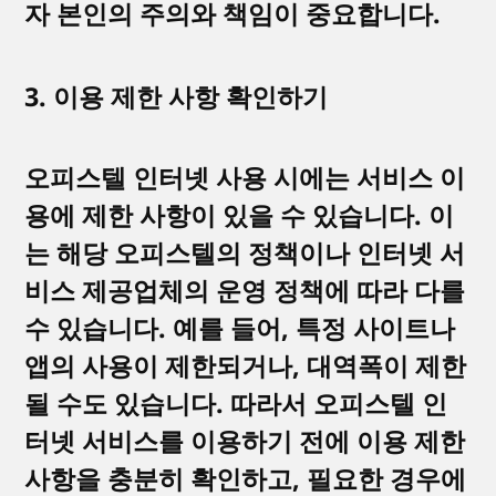
자 본인의 주의와 책임이 중요합니다.
3. 이용 제한 사항 확인하기
오피스텔 인터넷 사용 시에는 서비스 이
용에 제한 사항이 있을 수 있습니다. 이
는 해당 오피스텔의 정책이나 인터넷 서
비스 제공업체의 운영 정책에 따라 다를
수 있습니다. 예를 들어, 특정 사이트나
앱의 사용이 제한되거나, 대역폭이 제한
될 수도 있습니다. 따라서 오피스텔 인
터넷 서비스를 이용하기 전에 이용 제한
사항을 충분히 확인하고, 필요한 경우에