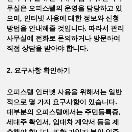
무실은 오피스텔의 운영을 담당하고 있
으며, 인터넷 사용에 대한 정보와 신청
방법을 안내해줄 것입니다. 따라서 관리
사무실에 전화로 문의하거나 방문하여
직접 상담을 받아야 합니다.
2. 요구사항 확인하기
오피스텔 인터넷 사용을 위해서는 일반
적으로 몇 가지 요구사항이 있습니다.
대부분의 오피스텔에서는 주민등록증,
세대주 확인서, 임대차 계약서 등을 제
출해야 합니다. 또한 가입자 본인 인증