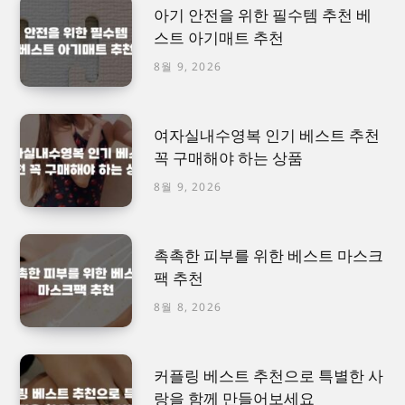
아기 안전을 위한 필수템 추천 베
스트 아기매트 추천
8월 9, 2026
여자실내수영복 인기 베스트 추천
꼭 구매해야 하는 상품
8월 9, 2026
촉촉한 피부를 위한 베스트 마스크
팩 추천
8월 8, 2026
커플링 베스트 추천으로 특별한 사
랑을 함께 만들어보세요