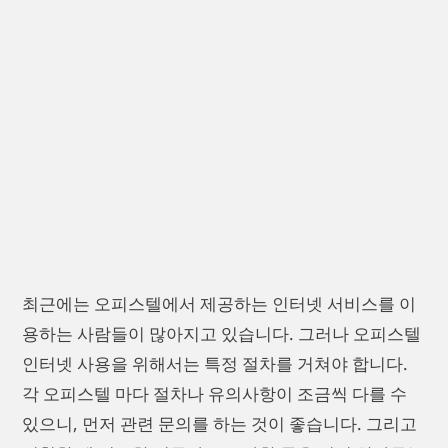
최근에는 오피스텔에서 제공하는 인터넷 서비스를 이
용하는 사람들이 많아지고 있습니다. 그러나 오피스텔
인터넷 사용을 위해서는 특정 절차를 거쳐야 합니다.
각 오피스텔 마다 절차나 유의사항이 조금씩 다를 수
있으니, 먼저 관련 문의를 하는 것이 좋습니다. 그리고