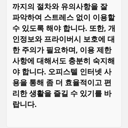
까지의 절차와 유의사항을 잘
파악하여 스트레스 없이 이용할
수 있도록 해야 합니다. 또한, 개
인정보와 프라이버시 보호에 대
한 주의가 필요하며, 이용 제한
사항에 대해서도 충분히 숙지해
야 합니다. 오피스텔 인터넷 사
용을 통해 좀 더 효율적이고 편
리한 생활을 즐길 수 있기를 바
랍니다.