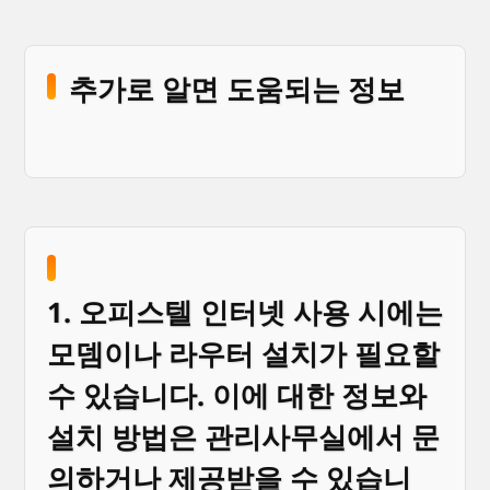
추가로 알면 도움되는 정보
1. 오피스텔 인터넷 사용 시에는
모뎀이나 라우터 설치가 필요할
수 있습니다. 이에 대한 정보와
설치 방법은 관리사무실에서 문
의하거나 제공받을 수 있습니