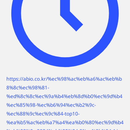
https://abio.co.kr/%ec%98%ac%eb%a6%ac%eb%b
8%8c%ec%98%81-
%ed%8c%8c%ec%9a%b4%eb%8d%b0%ec%9d%b4
%ec%85%98-%ec%b6%94%ec%b2%9c-
%ec%88%9c%ec%9c%84-top10-
%ea%b5%ac%eb%a7%a4%ea%b0%80%ec%9d%b4