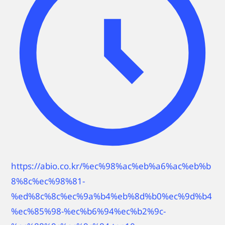
https://abio.co.kr/%ec%98%ac%eb%a6%ac%eb%b
8%8c%ec%98%81-
%ed%8c%8c%ec%9a%b4%eb%8d%b0%ec%9d%b4
%ec%85%98-%ec%b6%94%ec%b2%9c-