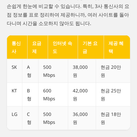
손쉽게 한눈에 비교할 수 있습니다. 특히, 3사 통신사의 요
점 정보를 표로 정리하여 제공하니까, 여러 사이트를 돌아
다니며 시간을 소모하지 않아도 됩니다.
통신
요금
인터넷 속
기본 요
제공 혜
사
제
도
금
택
SK
A
500
38,000
현금 20만
형
Mbps
원
원
KT
B
600
42,000
현금 25만
형
Mbps
원
원
LG
C
500
36,000
현금 18만
형
Mbps
원
원