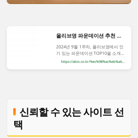
올리브영 파운데이션 추천 순위 TOP10 구매가이드 2024년 9월 1주차 – 최저가 쇼핑
2024년 9월 1주차, 올리브영에서 인
기 있는 파운데이션 TOP10을 소개
합니다. 피부 타입과 원하는 효과에
https://abio.co.kr/%ec%98%ac%eb%a6%ac%eb%b8%8c%ec%98%81-%ed%8c%8c%ec%9a%b4%eb%8d%b0%ec%9d%b4%ec%85%98-%ec%b6%94%ec%b2%9c-%ec%88%9c%ec%9c%84-top10-%ea%b5%ac%eb%a7%a4%ea%b0%80%ec%9d%b4%eb%93%9c-2024%eb%85%84-9%ec%9b%94-1/
맞는 제품을 찾아보세요. 올리브영
파운데이션 추천 순위 TOP10 구매
가이드 2024년 9월 1주차 바닐라코
커버리셔스 파워 핏 파운데이션
30ml 가격 : 21,570원 최저가 보기
뷰디아니 승무원팩트 면세점 커버력
좋은 모공 승무원 고체 물광 광채 파
신뢰할 수 있는 사이트 선
데 커버 쿠션 팩트 파운데이션 묻어
나지 않는 커버력좋은 쿠션팩트
택