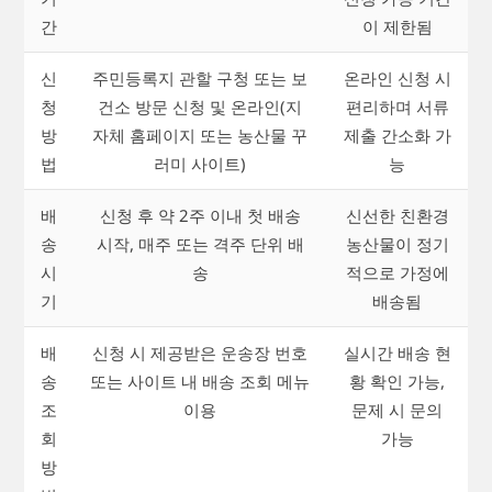
간
이 제한됨
신
주민등록지 관할 구청 또는 보
온라인 신청 시
청
건소 방문 신청 및 온라인(지
편리하며 서류
방
자체 홈페이지 또는 농산물 꾸
제출 간소화 가
법
러미 사이트)
능
배
신청 후 약 2주 이내 첫 배송
신선한 친환경
송
시작, 매주 또는 격주 단위 배
농산물이 정기
시
송
적으로 가정에
기
배송됨
배
신청 시 제공받은 운송장 번호
실시간 배송 현
송
또는 사이트 내 배송 조회 메뉴
황 확인 가능,
조
이용
문제 시 문의
회
가능
방