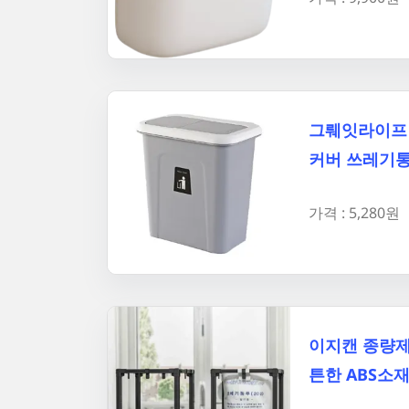
그뤠잇라이프 
커버 쓰레기
가격 : 5,280원
이지캔 종량제
튼한 ABS소재