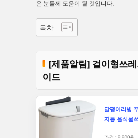
은 분들께 도움이 될 것입니다.
목차
[제품알림] 걸이형쓰레
이드
달팽이리빙 푸
지통 음식물쓰
가격 : 9,900원