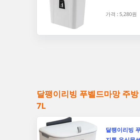
가격 : 5,280원
달팽이리빙 푸벨드마망 주방
7L
달팽이리빙 푸
지통 음식물쓰