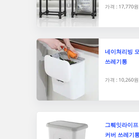
가격 : 17,770원
네이쳐리빙 모
쓰레기통
가격 : 10,260원
그뤠잇라이프 
커버 쓰레기