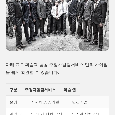
아래 표로 휘슬과 공공 주정차알림서비스 앱의 차이점
을 쉽게 확인할 수 있습니다.
구분
주정차알림서비스
휘슬 앱
운영
지자체(공공기관)
민간기업
계약 구
약 10개 자치구(서
약 9개 자치구(서