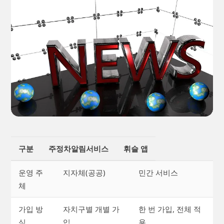
구분
주정차알림서비스
휘슬 앱
운영 주
지자체(공공)
민간 서비스
체
가입 방
자치구별 개별 가
한 번 가입, 전체 적
식
입
용