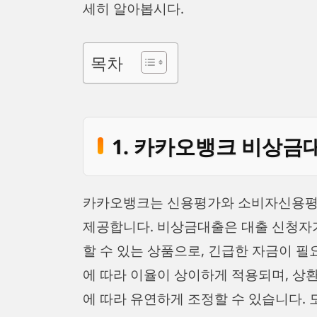
세히 알아봅시다.
목차
1. 카카오뱅크 비상금
카카오뱅크는 신용평가와 소비자신용평가
제공합니다. 비상금대출은 대출 신청자
할 수 있는 상품으로, 긴급한 자금이 필
에 따라 이율이 상이하게 적용되며, 상환
에 따라 유연하게 조정할 수 있습니다. 