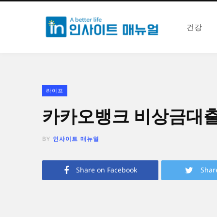
건강
라이프
카카오뱅크 비상금대출
BY
인사이트 매뉴얼
Share on Facebook
Shar