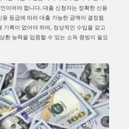
성인이어야 합니다. 대출 신청자는 정확한 신용
신용 등급에 따라 대출 가능한 금액이 결정됩
체 기록이 없어야 하며, 정상적인 수입을 갖고
상환 능력을 입증할 수 있는 소득 증빙이 필요