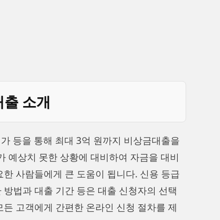
대출 소개
 등을 통해 최대 3억 원까지 비상금대출을
가 예상치 못한 상황에 대비하여 자금을 대비
요한 사람들에게 큰 도움이 됩니다. 신용 등급
 방법과 대출 기간 등은 대출 신청자의 선택
모든 고객에게 간편한 온라인 신청 절차를 제