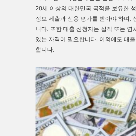
20세 이상의 대한민국 국적을 보유한 
정보 제출과 신용 평가를 받아야 하며, 
니다. 또한 대출 신청자는 실직 또는 연
있는 자격이 필요합니다. 이외에도 대출
합니다.