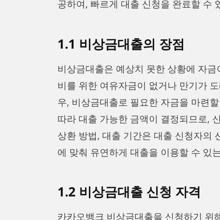
공하여, 빠르게 대출 신청을 완료할 수 
1.1 비상금대출의 장점
비상금대출은 예상치 못한 상황에 자금이
비를 위한 여유자금이 없거나 만기가 도
우, 비상금대출로 필요한 자금을 마련할
따라 대출 가능한 금액이 결정되므로, 
상환 방법, 대출 기간은 대출 신청자의 
에 맞춰 유연하게 대출을 이용할 수 있
1.2 비상금대출 신청 자격
카카오뱅크 비상금대출을 신청하기 위해