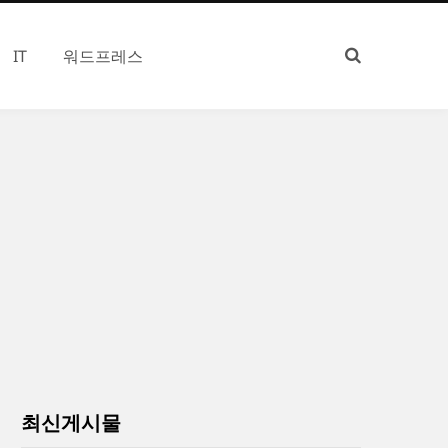
IT
워드프레스
최신게시물