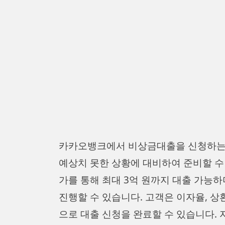
카카오뱅크에서 비상금대출을 신청하는
예상치 못한 상황에 대비하여 준비할 수
가를 통해 최대 3억 원까지 대출 가능하
진행할 수 있습니다. 고객은 이자율, 상
으로 대출 신청을 완료할 수 있습니다. 