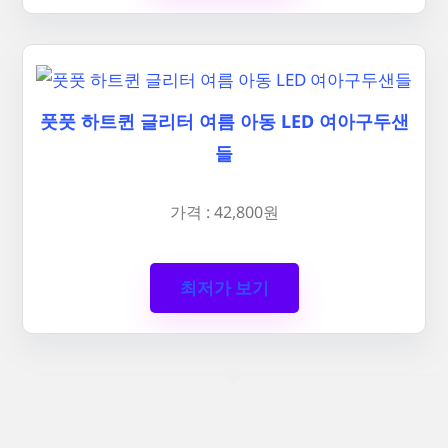
풋풋 하트퀸 글리터 여름 아동 LED 여아구두샌
들
가격 : 42,800원
최저가 보기