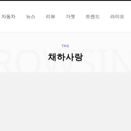
자동차
뉴스
리뷰
가젯
트렌드
라이프
ROWSI
TAG
채하사랑